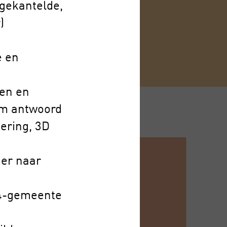
gekantelde,
)
e en
ken en
om antwoord
ering, 3D
ner naar
G4-gemeente