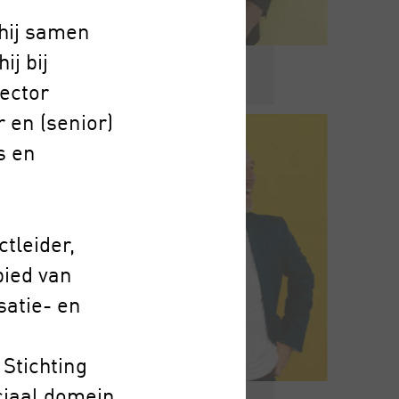
 hij samen
j bij
ector
 en (senior)
s en
ctleider,
bied van
satie- en
 Stichting
ciaal domein.