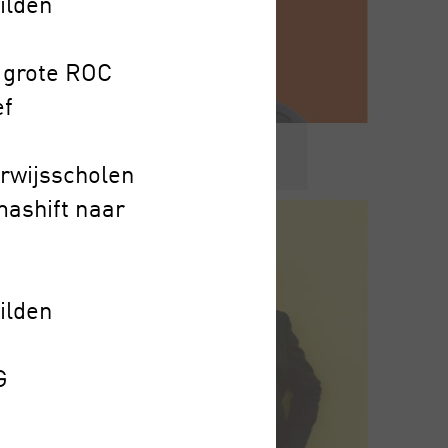
ilden
n grote ROC
ef
erwijsscholen
mashift naar
ilden
G