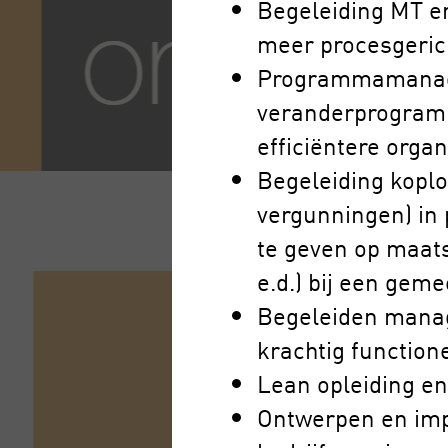
Begeleiding MT e
meer procesgerich
Programmamanagem
veranderprogramm
efficiëntere orga
Begeleiding kopl
vergunningen) in
te geven op maats
e.d.) bij een gem
Begeleiden manag
krachtig functio
Lean opleiding en
Ontwerpen en imp