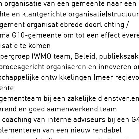
n organisatie van een gemeente naar een 
te en klantgerichte organisatie(structuur
ent organisatiebrede doorlichting /
a G10-gemeente om tot een effectiever
nisatie te komen
opergroep (WMO team, Beleid, publieksza
 procesgericht organiseren en innoveren 
chappelijke ontwikkelingen (meer regievo
eente
ementteam bij een zakelijke dienstverle
nerend en goed samenwerkend team
 coaching van interne adviseurs bij een 
lementeren van een nieuw rendabel