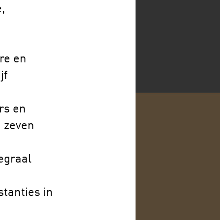
,
re en
jf
rs en
n zeven
egraal
stanties in