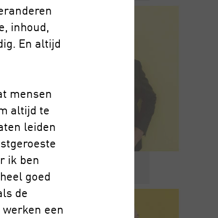
veranderen
e, inhoud,
g. En altijd
wat mensen
 altijd te
aten leiden
astgeroeste
r ik ben
eheel goed
als de
r) werken een