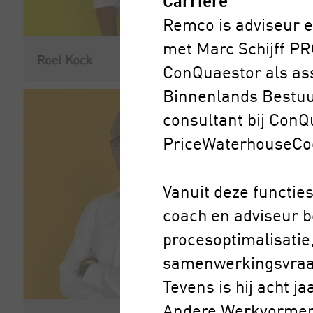
Remco is adviseur e
met Marc Schijff PR
ConQuaestor als ass
Binnenlands Bestuur
consultant bij ConQ
PriceWaterhouseCo
Vanuit deze functies
coach en adviseur b
procesoptimalisatie,
samenwerkingsvraa
Tevens is hij acht j
Andere Werkvormen D