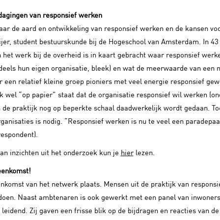
dagingen van responsief werken
aar de aard en ontwikkeling van responsief werken en de kansen voo
jer, student bestuurskunde bij de Hogeschool van Amsterdam. In 4
et werk bij de overheid is in kaart gebracht waar responsief werk
deels hun eigen organisatie, bleek) en wat de meerwaarde van een n
 een relatief kleine groep pioniers met veel energie responsief ge
wel “op papier” staat dat de organisatie responsief wil werken (ond
in de praktijk nog op beperkte schaal daadwerkelijk wordt gedaan. T
ganisaties is nodig. “Responsief werken is nu te veel een paradepaar
respondent).
n inzichten uit het onderzoek kun je
hier
lezen.
eenkomst!
enkomst van het netwerk plaats. Mensen uit de praktijk van respons
 doen. Naast ambtenaren is ook gewerkt met een panel van inwoners
 leidend. Zij gaven een frisse blik op de bijdragen en reacties van