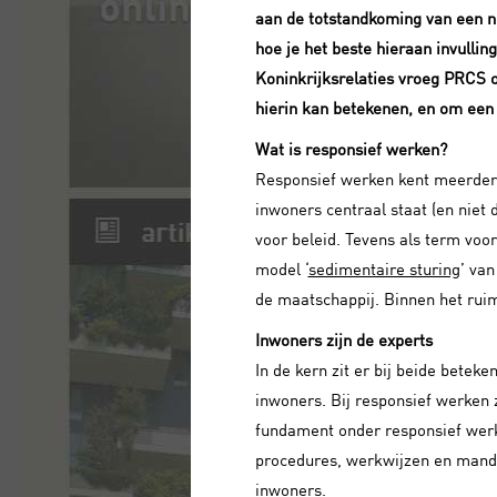
aan de totstandkoming van een ne
hoe je het beste hieraan invulli
Koninkrijksrelaties vroeg PRCS 
hierin kan betekenen, en om een 
Wat is responsief werken?
Responsief werken kent meerder
inwoners centraal staat (en niet 
voor beleid. Tevens als term voo
model ‘
sedimentaire sturing
’ van
de maatschappij. Binnen het ruim
Inwoners zijn de experts
In de kern zit er bij beide betek
inwoners. Bij responsief werken z
fundament onder responsief werke
procedures, werkwijzen en manda
inwoners.