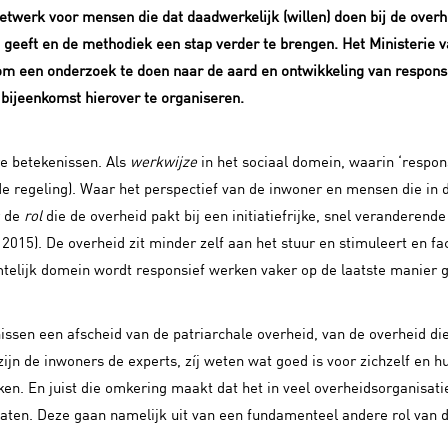
twerk voor mensen die dat daadwerkelijk (willen) doen bij de overh
ng geeft en de methodiek een stap verder te brengen. Het Ministerie
om een onderzoek te doen naar de aard en ontwikkeling van respon
bijeenkomst hierover te organiseren.
e betekenissen. Als
werkwijze
in het sociaal domein, waarin ‘respo
de regeling). Waar het perspectief van de inwoner en mensen die in d
r de
rol
die de overheid pakt bij een initiatiefrijke, snel veranderen
 2015). De overheid zit minder zelf aan het stuur en stimuleert en faci
telijk domein wordt responsief werken vaker op de laatste manier g
enissen een afscheid van de patriarchale overheid, van de overheid d
ijn de inwoners de experts, zíj weten wat goed is voor zichzelf en 
n. En juist die omkering maakt dat het in veel overheidsorganisati
ten. Deze gaan namelijk uit van een fundamenteel andere rol van d