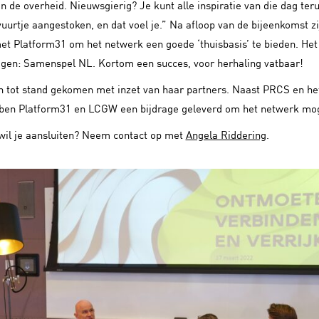
an de overheid. Nieuwsgierig? Je kunt alle inspiratie van die dag ter
vuurtje aangestoken, en dat voel je.” Na afloop van de bijeenkomst z
t Platform31 om het netwerk een goede ‘thuisbasis’ te bieden. Het 
gen: Samenspel NL. Kortom een succes, voor herhaling vatbaar!
n tot stand gekomen met inzet van haar partners. Naast PRCS en he
bben Platform31 en LCGW een bijdrage geleverd om het netwerk mog
wil je aansluiten? Neem contact op met
Angela Riddering
.