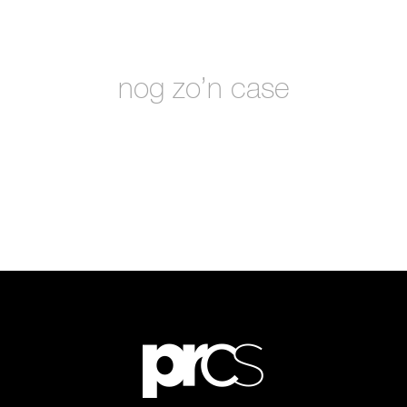
nog zo’n case