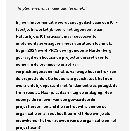
“Implementeren is meer dan techniek.”
Bij een Implementatie wordt snel gedacht aan een ICT-
feestje. In werkelijkheid is het tegendeel waar.
Natuurlijk is ICT cruciaal, maar succesvolle
implementatie vraagt om meer dan alleen techniek.
Begin 2024 werd PRCS door gemeente Hardenberg
gevraagd een bestaande projectleidersrol over te
nemen in de technische uitrol van
verplichtingenadministratie, vanwege het vertrek van
de projectleider. Op het eerste gezicht leek het een
overzichtelijk opdracht: het fundament was gelegd, de
trein reed al. Maar juist daarin lag de uitdaging. Hoe
neem je de rol over van een gewaardeerde
projectleider, iemand die vertrouwd is binnen de
organisatie en al veel heeft bereikt? Hoe win je als
nieuwkomer het vertrouwen van de organisatie én het
projectteam?