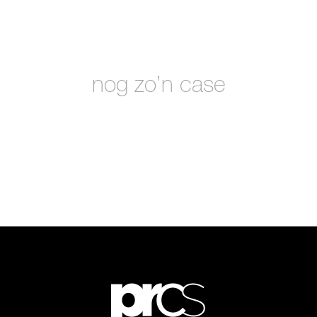
nog zo’n case