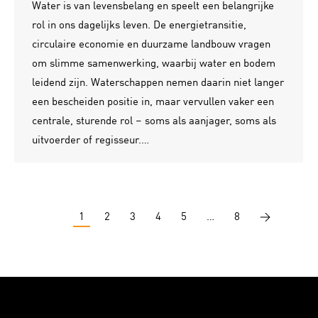
Water is van levensbelang en speelt een belangrijke
rol in ons dagelijks leven. De energietransitie,
circulaire economie en duurzame landbouw vragen
om slimme samenwerking, waarbij water en bodem
leidend zijn. Waterschappen nemen daarin niet langer
een bescheiden positie in, maar vervullen vaker een
centrale, sturende rol – soms als aanjager, soms als
uitvoerder of regisseur.…
1
2
3
4
5
…
8
→